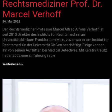
Rechtsmediziner Prof. Dr.
Marcel Verhoff
26. Mai 2022
Der Rechtsmediziner Professor Marcel Alfred Alfons Verhoff ist
seit 2013 Direktor des Instituts für Rechtsmedizin am
Universitätsklinikum Frankfurt am Main, zuvor war er am Institut für
Rechtsmedizin der Universität Gießen beschäftigt. Einige kennen
ihn von seinen Auftritten bei Medical Detectives. Mit Kerstin Kreutz
hat er 2002 eine Einführung in die
Weiterlesen »