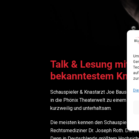
Um 
Talk & Lesung mit 
Ger
Tec
bekanntestem Knast
auf
zur
Die
Schauspieler & Knastarzt Joe Bausch
Jo
in die Phönix Theaterwelt zu einem Talk
kurzweilig und unterhaltsam.
Die meisten kennen den Schauspieler Jo
Rechtsmediziner Dr. Joseph Roth. Die we
Denn in Deutschlands größtem Hochsicher