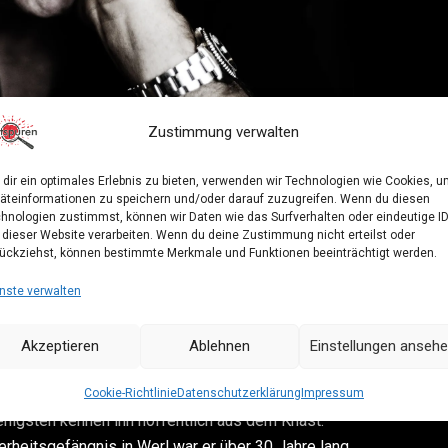
Zustimmung verwalten
dir ein optimales Erlebnis zu bieten, verwenden wir Technologien wie Cookies, 
Deutschlands
äteinformationen zu speichern und/oder darauf zuzugreifen. Wenn du diesen
hnologien zustimmst, können wir Daten wie das Surfverhalten oder eindeutige I
arzt & Schauspieler
 dieser Website verarbeiten. Wenn du deine Zustimmung nicht erteilst oder
ückziehst, können bestimmte Merkmale und Funktionen beeinträchtigt werden.
nste verwalten
e Bausch
kommt am 6. März 2025 nach Wittenberg
- und Lese-Event der besonderen Art. Es wird
Akzeptieren
Ablehnen
Einstellungen anseh
e Bausch aus dem Kölner Tatort als
Cookie-Richtlinie
Datenschutzerklärung
Impressum
nigsten kennen ihn hoffentlich aus dem Knast.
heitsgefängnis in Werl war er über 30 Jahre lang