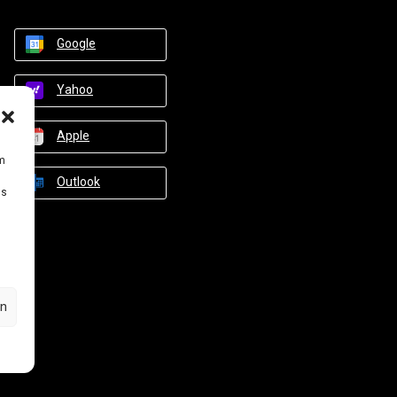
Google
Yahoo
Apple
um
Outlook
Ds
en