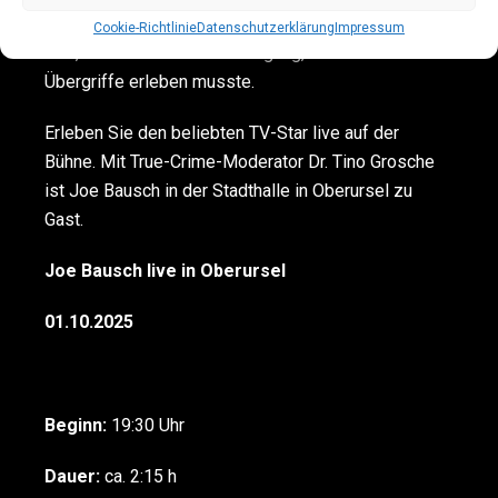
2024 erschien, spricht Joe Bausch erstmals über die
Cookie-Richtlinie
Datenschutzerklärung
Impressum
Zeit, in der er tiefste Demütigung, Gewalt und
Übergriffe erleben musste.
Erleben Sie den beliebten TV-Star live auf der
Bühne. Mit True-Crime-Moderator Dr. Tino Grosche
ist Joe Bausch in der Stadthalle in Oberursel zu
Gast.
Joe Bausch live in Oberursel
01.10.2025
Einlass:
18:30 Uhr
Beginn:
19:30 Uhr
Dauer:
ca. 2:15 h