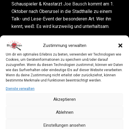
Schauspieler & Knastarzt
Joe Bausch
kommt am 1.
Oktober nach Oberursel in die Stadthalle zu einem
Talk- und Lese-Event der besonderen Art. Wer ihn
kennt, weiß: Es wird kurzweilig und unterhaltsam.
Die meisten kennen den Schauspieler Joe Bausch
Zustimmung verwalten
aus dem Kölner Tatort als Rechtsmediziner Dr.
Joseph Roth. Die wenigsten kennen ihn hoffentlich
Um dir ein optimales Erlebnis zu bieten, verwenden wir Technologien wie
Cookies, um Geräteinformationen zu speichern und/oder darauf
aus dem Knast. Denn in Deutschlands größtem
zuzugreifen. Wenn du diesen Technologien zustimmst, können wir Daten
Hochsicherheitsgefängnis in Werl war er über 30
wie das Surfverhalten oder eindeutige IDs auf dieser Website verarbeiten.
Wenn du deine Zustimmung nicht erteilst oder zurückziehst, können
Jahre lang Anstaltsarzt. Sehr unterhaltsame
bestimmte Merkmale und Funktionen beeinträchtigt werden.
Erlebnisse aus dieser Zeit präsentiert Joe Bausch
Dienste verwalten
am 01.10.2025 in Oberursel.
Akzeptieren
Nicht nur als Schauspieler und Arzt ist Joe Bausch
Ablehnen
erfolgreich, auch als Autor. Seine Bücher “Knast”,
„Gangsterblues“ und „Maxima Culpa“ sind Spiegel-
Einstellungen ansehen
Bestseller. In seinem neuesten Buch, das im Mai