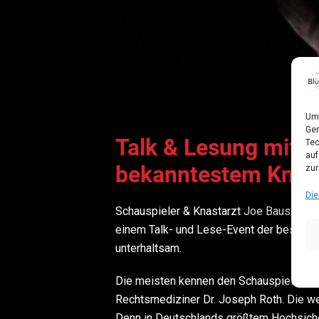
Um 
Ger
Talk & Lesung mit 
Tec
auf
bekanntestem Knast
zur
Die
Schauspieler & Knastarzt
Joe Bausch
ko
einem Talk- und Lese-Event der besondere
unterhaltsam.
Die meisten kennen den Schauspieler Jo
Rechtsmediziner Dr. Joseph Roth. Die we
Denn in Deutschlands größtem Hochsicher