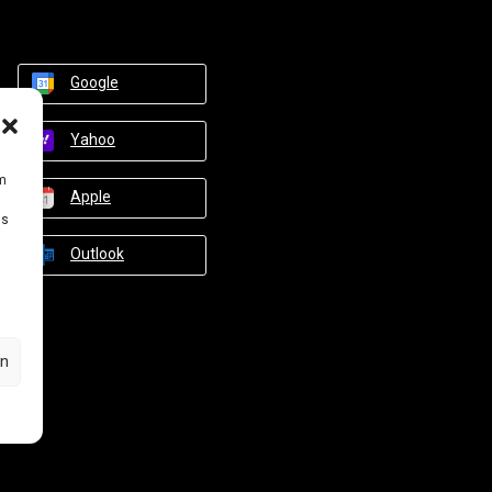
Google
Yahoo
um
Apple
Ds
Outlook
en