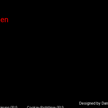
len
Designed by Dani
ärung (EU)
Cookie-Richtlinie (EU)