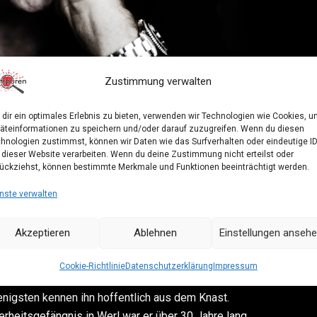
Zustimmung verwalten
dir ein optimales Erlebnis zu bieten, verwenden wir Technologien wie Cookies, 
äteinformationen zu speichern und/oder darauf zuzugreifen. Wenn du diesen
Deutschlands
hnologien zustimmst, können wir Daten wie das Surfverhalten oder eindeutige I
 dieser Website verarbeiten. Wenn du deine Zustimmung nicht erteilst oder
arzt & Schauspieler
ückziehst, können bestimmte Merkmale und Funktionen beeinträchtigt werden.
nste verwalten
mmt am 29. Oktober nach Jena ins Volksbad zu
n Art. Wer ihn kennt, weiß: Es wird kurzweilig und
Akzeptieren
Ablehnen
Einstellungen anseh
Cookie-Richtlinie
Datenschutzerklärung
Impressum
e Bausch aus dem Kölner Tatort als
nigsten kennen ihn hoffentlich aus dem Knast.
heitsgefängnis in Werl war er über 30 Jahre lang