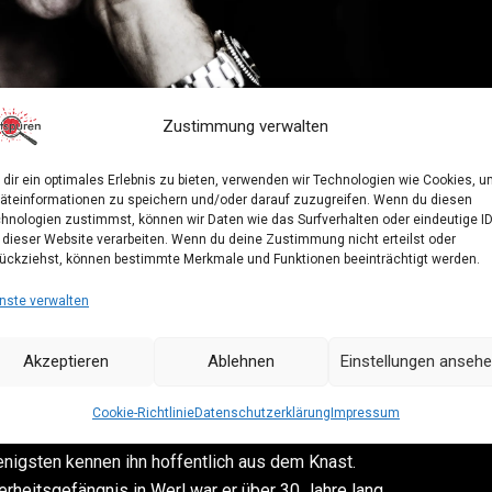
Zustimmung verwalten
dir ein optimales Erlebnis zu bieten, verwenden wir Technologien wie Cookies, 
äteinformationen zu speichern und/oder darauf zuzugreifen. Wenn du diesen
Deutschlands
hnologien zustimmst, können wir Daten wie das Surfverhalten oder eindeutige I
 dieser Website verarbeiten. Wenn du deine Zustimmung nicht erteilst oder
arzt & Schauspieler
ückziehst, können bestimmte Merkmale und Funktionen beeinträchtigt werden.
nste verwalten
mmt am 20. Mai nach Düren ins Lumen zu einem
 Wer ihn kennt, weiß: Es wird kurzweilig und
Akzeptieren
Ablehnen
Einstellungen anseh
Cookie-Richtlinie
Datenschutzerklärung
Impressum
e Bausch aus dem Kölner Tatort als
nigsten kennen ihn hoffentlich aus dem Knast.
heitsgefängnis in Werl war er über 30 Jahre lang