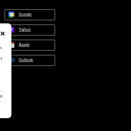
Google
Yahoo
Apple
um
Ds
Outlook
en