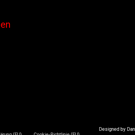
len
Designed by Dani
ärung (EU)
Cookie-Richtlinie (EU)