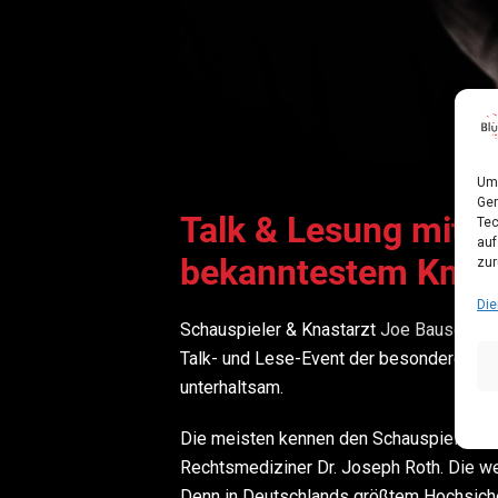
Um 
Ger
Talk & Lesung mit 
Tec
auf
bekanntestem Knast
zur
Die
Schauspieler & Knastarzt
Joe Bausch
ko
Talk- und Lese-Event der besonderen Art.
unterhaltsam.
Die meisten kennen den Schauspieler Jo
Rechtsmediziner Dr. Joseph Roth. Die we
Denn in Deutschlands größtem Hochsicher