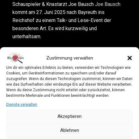
Schauspieler & Knastarzt Joe Bausch
Joe Bausch
kommt am 27. Juni 2025 nach Bayreuth ins
Reichshof zu einem Talk- und Lese-Event der
besonderen Art. Es wird kurzweilig und
unterhaltsam.
Die meisten kennen den Schauspieler Joe Bausch
Zustimmung verwalten
aus dem Kölner Tatort als Rechtsmediziner Dr.
Joseph Roth. Die wenigsten kennen ihn hoffentlich
Um dir ein optimales Erlebnis zu bieten, verwenden wir Technologien wie
Cookies, um Geräteinformationen zu speichern und/oder darauf
aus dem Knast. Denn in Deutschlands größtem
zuzugreifen. Wenn du diesen Technologien zustimmst, können wir Daten
Hochsicherheitsgefängnis in Werl war er über 30
wie das Surfverhalten oder eindeutige IDs auf dieser Website verarbeiten.
Wenn du deine Zustimmung nicht erteilst oder zurückziehst, können
Jahre lang Anstaltsarzt. Sehr unterhaltsame
bestimmte Merkmale und Funktionen beeinträchtigt werden.
Erlebnisse aus dieser Zeit präsentiert Joe Bausch
Dienste verwalten
am 27. Juni 2025 in Bayreuth.
Akzeptieren
Nicht nur als Schauspieler und Arzt ist Joe Bausch
Ablehnen
erfolgreich, auch als Autor. Seine Bücher “Knast”,