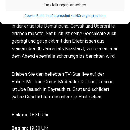
„Gangsterblues“ und „Maxima Culpa“ sind Spiegel-
Einstellungen ansehen
Bestseller. In seinem neuesten Buch, das 2024
Cookie-Richtlinie
Datenschutzerklärung
Impressum
erschien, spricht Joe Bausch erstmals über die Zeit,
in der er tiefste Demütigung, Gewalt und Übergriffe
erleben musste. Natürlich ist seine Geschichte auch
geprägt und gespickt mit den Erlebnissen aus
seinen über 30 Jahren als Knastarzt, von denen er an
dem Abend ebenfalls schonungslos berichten wird.
Erleben Sie den beliebten TV-Star live auf der
Bühne. Mit True-Crime-Moderator Dr. Tino Grosche
ist Joe Bausch in Bayreuth zu Gast und schildert
wahre Geschichten, die unter die Haut gehen.
Einlass:
18:30 Uhr
Beginn:
19:30 Uhr