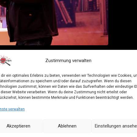
Deutschlands
Zustimmung verwalten
arzt & Schauspieler
dir ein optimales Erlebnis zu bieten, verwenden wir Technologien wie Cookies, 
äteinformationen zu speichern und/oder darauf zuzugreifen. Wenn du diesen
hnologien zustimmst, können wir Daten wie das Surfverhalten oder eindeutige I
e Bausch
kommt am 7. November nach Wiesbaden
 dieser Website verarbeiten. Wenn du deine Zustimmung nicht erteilst oder
ückziehst, können bestimmte Merkmale und Funktionen beeinträchtigt werden.
Talk- und Lese-Event der besonderen Art. Es wird
nste verwalten
e Bausch aus dem Kölner Tatort als
Akzeptieren
Ablehnen
Einstellungen anseh
nigsten kennen ihn hoffentlich aus dem Knast.
heitsgefängnis in Werl war er über 30 Jahre lang