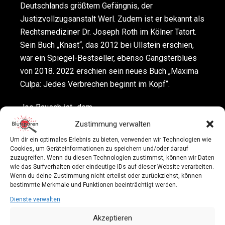
Deutschlands größtem Gefängnis, der
Justizvollzugsanstalt Werl. Zudem ist er bekannt als
Rechtsmediziner Dr. Joseph Roth im Kölner Tatort.
Sein Buch „Knast“, das 2012 bei Ullstein erschien,
war ein Spiegel-Bestseller, ebenso Gängsterblues
von 2018. 2022 erschien sein neues Buch „Maxima
Culpa: Jedes Verbrechen beginnt im Kopf“.
Joe Bausch ist „dem
Bösen auf der Spur“.
Zustimmung verwalten
Mit True-Crime-
Um dir ein optimales Erlebnis zu bieten, verwenden wir Technologien wie
Moderator Dr. Tino
Cookies, um Geräteinformationen zu speichern und/oder darauf
zuzugreifen. Wenn du diesen Technologien zustimmst, können wir Daten
Grosche ist Joe
wie das Surfverhalten oder eindeutige IDs auf dieser Website verarbeiten.
Bausch zu Gast und
Wenn du deine Zustimmung nicht erteilst oder zurückziehst, können
plaudert aus dem
bestimmte Merkmale und Funktionen beeinträchtigt werden.
Nähkästchen.
Dienste verwalten
Akzeptieren
Es wird ein Talk- und