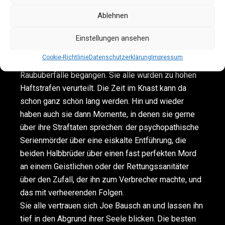
Lese-Event der
Ablehnen
besonderen Art: kurzweilig und unterhaltsam. Denn
die Protagonisten in den Büchern von Joe Bausch
Einstellungen ansehen
sind Mörder, Dealer, notorische Betrüger,
Cookie-Richtlinie
Datenschutzerklärung
Impressum
Vergewaltiger oder sie haben schwere
Raubüberfälle begangen. Sie alle wurden zu hohen
Haftstrafen verurteilt. Die Zeit im Knast kann da
schon ganz schön lang werden. Hin und wieder
haben auch sie dann Momente, in denen sie gerne
über ihre Straftaten sprechen: der psychopathische
Serienmörder über eine eiskalte Entführung, die
beiden Halbbrüder über einen fast perfekten Mord
an einem Geistlichen oder der Rettungssanitäter
über den Zufall, der ihn zum Verbrecher machte, und
das mit verheerenden Folgen.
Sie alle vertrauen sich Joe Bausch an und lassen ihn
tief in den Abgrund ihrer Seele blicken. Die besten