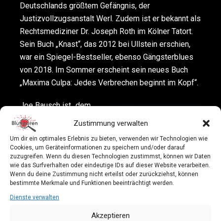
Deutschlands größtem Gefängnis, der
Justizvollzugsanstalt Werl. Zudem ist er bekannt als
Rechtsmediziner Dr. Joseph Roth im Kölner Tatort.
Sein Buch „Knast“, das 2012 bei Ullstein erschien,
war ein Spiegel-Bestseller, ebenso Gängsterblues
von 2018. Im Sommer erscheint sein neues Buch
„Maxima Culpa: Jedes Verbrechen beginnt im Kopf“.
Joe Bausch ist „dem
Bösen auf der Spur“.
Zustimmung verwalten
Mit True-Crime-
Um dir ein optimales Erlebnis zu bieten, verwenden wir Technologien wie
Moderator Dr. Tino
Cookies, um Geräteinformationen zu speichern und/oder darauf
Grosche ist Joe
zuzugreifen. Wenn du diesen Technologien zustimmst, können wir Daten
wie das Surfverhalten oder eindeutige IDs auf dieser Website verarbeiten.
Bausch zu Gast und
Wenn du deine Zustimmung nicht erteilst oder zurückziehst, können
plaudert aus dem
bestimmte Merkmale und Funktionen beeinträchtigt werden.
Nähkästchen.
Dienste verwalten
Akzeptieren
Es wird ein Talk- und