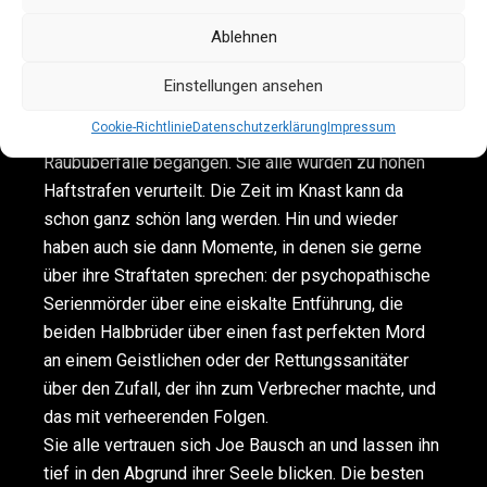
Lese-Event der
Ablehnen
besonderen Art: kurzweilig und unterhaltsam. Denn
die Protagonisten in den Büchern von Joe Bausch
Einstellungen ansehen
sind Mörder, Dealer, notorische Betrüger,
Cookie-Richtlinie
Datenschutzerklärung
Impressum
Vergewaltiger oder sie haben schwere
Raubüberfälle begangen. Sie alle wurden zu hohen
Haftstrafen verurteilt. Die Zeit im Knast kann da
schon ganz schön lang werden. Hin und wieder
haben auch sie dann Momente, in denen sie gerne
über ihre Straftaten sprechen: der psychopathische
Serienmörder über eine eiskalte Entführung, die
beiden Halbbrüder über einen fast perfekten Mord
an einem Geistlichen oder der Rettungssanitäter
über den Zufall, der ihn zum Verbrecher machte, und
das mit verheerenden Folgen.
Sie alle vertrauen sich Joe Bausch an und lassen ihn
tief in den Abgrund ihrer Seele blicken. Die besten