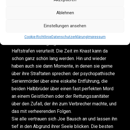
Lese-Event der
Ablehnen
besonderen Art: kurzweilig und unterhaltsam. Denn
die Protagonisten in den Büchern von Joe Bausch
Einstellungen ansehen
sind Mörder, Dealer, notorische Betrüger,
Vergewaltiger oder sie haben schwere
Cookie-Richtlinie
Datenschutzerklärung
Impressum
Raubüberfälle begangen. Sie alle wurden zu hohen
Haftstrafen verurteilt. Die Zeit im Knast kann da
schon ganz schön lang werden. Hin und wieder
haben auch sie dann Momente, in denen sie gerne
über ihre Straftaten sprechen: der psychopathische
Serienmörder über eine eiskalte Entführung, die
beiden Halbbrüder über einen fast perfekten Mord
an einem Geistlichen oder der Rettungssanitäter
über den Zufall, der ihn zum Verbrecher machte, und
das mit verheerenden Folgen.
Sie alle vertrauen sich Joe Bausch an und lassen ihn
tief in den Abgrund ihrer Seele blicken. Die besten