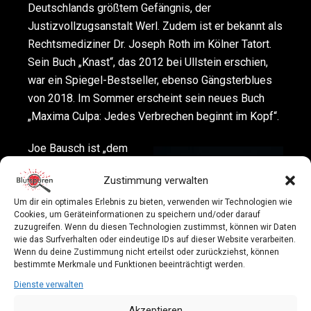
Deutschlands größtem Gefängnis, der
Justizvollzugsanstalt Werl. Zudem ist er bekannt als
Rechtsmediziner Dr. Joseph Roth im Kölner Tatort.
Sein Buch „Knast“, das 2012 bei Ullstein erschien,
war ein Spiegel-Bestseller, ebenso Gängsterblues
von 2018. Im Sommer erscheint sein neues Buch
„Maxima Culpa: Jedes Verbrechen beginnt im Kopf“.
Joe Bausch ist „dem
Bösen auf der Spur“.
Zustimmung verwalten
Mit True-Crime-
Moderator Dr. Tino
Um dir ein optimales Erlebnis zu bieten, verwenden wir Technologien wie
Cookies, um Geräteinformationen zu speichern und/oder darauf
Grosche ist Joe
zuzugreifen. Wenn du diesen Technologien zustimmst, können wir Daten
Bausch zu Gast und
wie das Surfverhalten oder eindeutige IDs auf dieser Website verarbeiten.
Wenn du deine Zustimmung nicht erteilst oder zurückziehst, können
plaudert aus dem
bestimmte Merkmale und Funktionen beeinträchtigt werden.
Nähkästchen.
Dienste verwalten
Es wird ein Talk- und
Akzeptieren