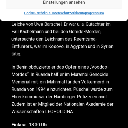
weltweit als Forensiker im Einsatz und war Leiter
Einstellungen ansehen
des Instituts für Rechtsmedizin in HH. 1987
Cookie-Richtlinie
Datenschutzerklärung
Impressum
obduzierte er mit Rechtsmediziner Janssen die
Leiche von Uwe Barschel. Er war u. a. Gutachter im
Fall Kachelmann und bei den Göhrde-Morden,
untersuchte den Leichnam des Reemtsma-
Entführers, war im Kosovo, in Ägypten und in Syrien
tätig.
In Benin obduzierte er das Opfer eines „Voodoo-
Mordes“. In Ruanda half er im Murambi Genocide
Memorial mit, ein Mahnmal für den Völkermord in
Ruanda von 1994 einzurichten. Püschel wurde zum
Ehrenkommissar der Hamburger Polizei ernannt.
Zudem ist er Mitglied der Nationalen Akademie der
Wissenschaften LEOPOLDINA.
Einlass:
18:30 Uhr