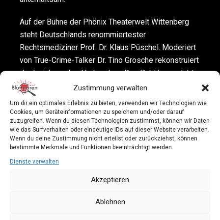
Auf der Bühne der Phönix Theaterwelt Wittenberg
steht Deutschlands renommiertester
Rechtsmediziner Prof. Dr. Klaus Püschel. Moderiert
von True-Crime-Talker Dr. Tino Grosche rekonstruiert
der Insider wahre Verbrechen. Das Publikum erlebt
hautnah wie Tathergänge nachgestellt,
Zustimmung verwalten
Todesursachen bestimmt und Täter überführt
Um dir ein optimales Erlebnis zu bieten, verwenden wir Technologien wie
werden. Dieses True Crime Event verspricht
Cookies, um Geräteinformationen zu speichern und/oder darauf
zuzugreifen. Wenn du diesen Technologien zustimmst, können wir Daten
tiefschürfende Einblicke in wahre Kriminalfälle und
wie das Surfverhalten oder eindeutige IDs auf dieser Website verarbeiten.
Spannung pur. Das Besondere: Es sind alles
Wenn du deine Zustimmung nicht erteilst oder zurückziehst, können
bestimmte Merkmale und Funktionen beeinträchtigt werden.
Verbrechen, an denen Professor Püschel als
Rechtsmediziner beteiligt war. Es geht um
Dienste verwalten
Serienmorde, Sexualstraftaten, Cold Cases, aber
Akzeptieren
auch um zu Unrecht Verurteilte.
Ablehnen
Rechtsmediziner Prof. Dr. Klaus Püschel
ist