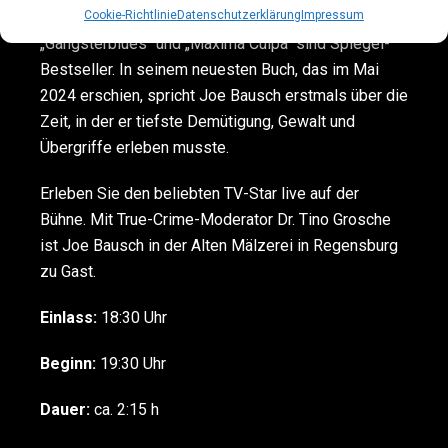
Cookie-Richtlinie
Datenschutzerklärung
Impressum
erfolgreich, auch als Autor. Seine Bücher “Knast”,
„Gangsterblues“ und „Maxima Culpa“ sind Spiegel-
Bestseller. In seinem neuesten Buch, das im Mai
2024 erschien, spricht Joe Bausch erstmals über die
Zeit, in der er tiefste Demütigung, Gewalt und
Übergriffe erleben musste.
Erleben Sie den beliebten TV-Star live auf der
Bühne. Mit True-Crime-Moderator Dr. Tino Grosche
ist Joe Bausch in der Alten Mälzerei in Regensburg
zu Gast.
Einlass:
18:30 Uhr
Beginn:
19:30 Uhr
Dauer:
ca. 2:15 h