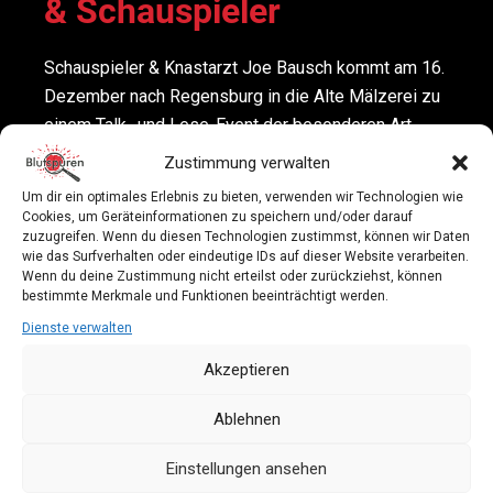
& Schauspieler
Schauspieler & Knastarzt Joe Bausch kommt am 16.
Dezember nach Regensburg in die Alte Mälzerei zu
einem Talk- und Lese-Event der besonderen Art.
Wer ihn kennt, weiß: Es wird kurzweilig und
Zustimmung verwalten
unterhaltsam.
Um dir ein optimales Erlebnis zu bieten, verwenden wir Technologien wie
Cookies, um Geräteinformationen zu speichern und/oder darauf
Die meisten kennen den Schauspieler Joe Bausch
zuzugreifen. Wenn du diesen Technologien zustimmst, können wir Daten
wie das Surfverhalten oder eindeutige IDs auf dieser Website verarbeiten.
aus dem Kölner Tatort als Rechtsmediziner Dr.
Wenn du deine Zustimmung nicht erteilst oder zurückziehst, können
Joseph Roth. Die wenigsten kennen ihn hoffentlich
bestimmte Merkmale und Funktionen beeinträchtigt werden.
aus dem Knast. Denn in Deutschlands größtem
Dienste verwalten
Hochsicherheitsgefängnis in Werl war er über 30
Akzeptieren
Jahre lang Anstaltsarzt. Sehr unterhaltsame
Erlebnisse aus dieser Zeit präsentiert Joe Bausch
Ablehnen
am 16.12.2025 in Regensburg.
Einstellungen ansehen
Nicht nur als Schauspieler und Arzt ist Joe Bausch