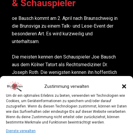
& Schauspieler
oe Bausch kommt am 2. April nach Braunschweig in
die Brunsviga zu einem Talk- und Lese-Event der
besonderen Art. Es wird kurzweilig und
unterhaltsam.
Die meisten kennen den Schauspieler Joe Bausch
aus dem Kölner Tatort als Rechtsmediziner Dr.
Joseph Roth. Die wenigsten kennen ihn hoffentlich
aus dem Knast. Denn in Deutschlands größtem
Zustimmung verwalten
Hochsicherheitsgefängnis in Werl war er über 30
Jahre lang Anstaltsarzt. Sehr unterhaltsame
Um dir ein optimales Erlebnis zu bieten, verwenden wir Technologien wie
Cookies, um Geräteinformationen zu speichern und/oder darauf
Erlebnisse aus dieser Zeit präsentiert Joe Bausch
zuzugreifen. Wenn du diesen Technologien zustimmst, können wir Daten
am 02.04.2025 in Braunschweig.
wie das Surfverhalten oder eindeutige IDs auf dieser Website verarbeiten.
Wenn du deine Zustimmung nicht erteilst oder zurückziehst, können
bestimmte Merkmale und Funktionen beeinträchtigt werden.
Nicht nur als Schauspieler und Arzt ist Joe Bausch
Dienste verwalten