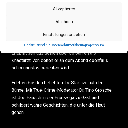
erfolgreich, auch als Autor. Seine Bücher „Knast”,
„Gangsterblues“ und „Maxima Culpa“ sind Spiegel-
Akzeptieren
Bestseller. In seinem neuesten Buch, das am 30. Mai
Ablehnen
2024 erschien, spricht Joe Bausch erstmals über die
Zeit, in der er tiefste Demütigung, Gewalt und
Einstellungen ansehen
Übergriffe erleben musste. Natürlich ist seine
Geschichte auch geprägt und gespickt mit den
Cookie-Richtlinie
Datenschutzerklärung
Impressum
Erlebnissen aus seinen über 30 Jahren als
Knastarzt, von denen er an dem Abend ebenfalls
schonungslos berichten wird.
Erleben Sie den beliebten TV-Star live auf der
Bühne. Mit True-Crime-Moderator Dr. Tino Grosche
ist Joe Bausch in der Brunsviga zu Gast und
schildert wahre Geschichten, die unter die Haut
gehen.