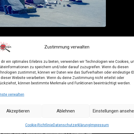
Zustimmung verwalten
KA-Chef aus Hamburg
dir ein optimales Erlebnis zu bieten, verwenden wir Technologien wie Cookies, 
äteinformationen zu speichern und/oder darauf zuzugreifen. Wenn du diesen
r ehemalige LKA-Chef aus Hamburg Reinhard Chedor
hnologien zustimmst, können wir Daten wie das Surfverhalten oder eindeutige I
 spektakulärsten Serienmord Deutschlands. Über 80
 dieser Website verarbeiten. Wenn du deine Zustimmung nicht erteilst oder
ückziehst, können bestimmte Merkmale und Funktionen beeinträchtigt werden.
chmann in ganz Deutschland zum Opfer.
nste verwalten
 Mittätern, die bislang nicht überführt werden
usten TV-Doku in der ARD Zeuginnen, die glauben,
Akzeptieren
Ablehnen
Einstellungen anseh
ger gewesen zu sein. Eine stieg im Raum
Cookie-Richtlinie
Datenschutzerklärung
Impressum
in sein Auto. Andere melden sich aus