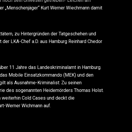
ler noch sein Unwesen getrieben? Leichen am
der „Menschenjäger“ Kurt Werner Wiechmann damit
tätern, zu Hintergründen der Tatgeschehen und
 der LKA-Chef a.D. aus Hamburg Reinhard Chedor
e über 11 Jahre das Landeskriminalamt in Hamburg.
t, das Mobile Einsatzkommando (MEK) und den
 gilt als Ausnahme-Kriminalist: Zu seinen
serie des sogenannten Heidemörders Thomas Holst.
h weiterhin Cold Cases und deckt die
rt-Werner Wichmann auf.