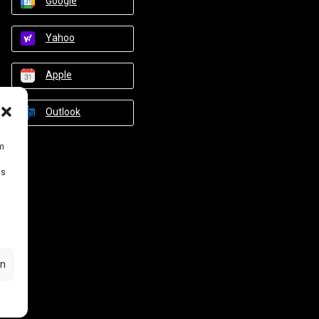
Google
Yahoo
Apple
Outlook
um
Ds
en