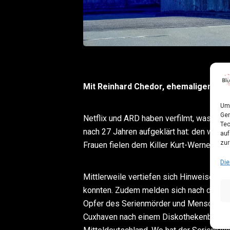
Mit Reinhard Chedor, ehemaligem L
Um 
Ger
Netflix und ARD haben verfilmt, was de
Tec
nach 27 Jahren aufgeklärt hat: den wohl
auf
zur
Frauen fielen dem Killer Kurt-Werner Wi
Die
Mittlerweile vertiefen sich Hinweise nach
konnten. Zudem melden sich nach der ne
Opfer des Serienmörder und Menschenjä
Cuxhaven nach einem Diskothekenbesuch 