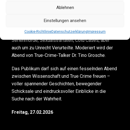
Das Publikum erlebt hautnah, wie Tathergänge
Ablehnen
nachgestellt, Todesursachen bestimmt und Täter
überführt werden. Dieses True-Crime-Special
Einstellungen ansehen
verspricht tiefschürfende Einblicke in wahre
Cookie-Richtlinie
Datenschutzerklärung
Impressum
Kriminalfälle und Spannung pur. Es geht um
Serienmorde, Sexualstraftaten, Cold Cases, aber
auch um zu Unrecht Verurteilte. Moderiert wird der
Abend von True-Crime-Talker Dr. Tino Grosche.
Das Publikum darf sich auf einen fesselnden Abend
zwischen Wissenschaft und True Crime freuen –
voller spannender Geschichten, bewegender
Schicksale und eindrucksvoller Einblicke in die
Suche nach der Wahrheit.
Freitag, 27.02.2026