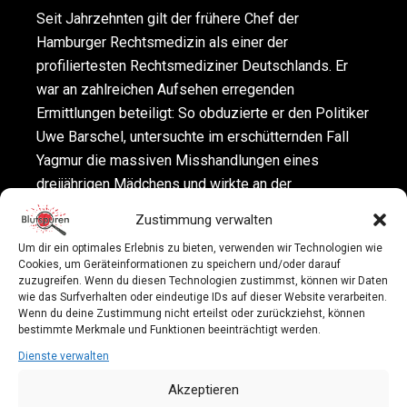
Seit Jahrzehnten gilt der frühere Chef der
Hamburger Rechtsmedizin als einer der
profiliertesten Rechtsmediziner Deutschlands. Er
war an zahlreichen Aufsehen erregenden
Ermittlungen beteiligt: So obduzierte er den Politiker
Uwe Barschel, untersuchte im erschütternden Fall
Yagmur die massiven Misshandlungen eines
dreijährigen Mädchens und wirkte an der
Wiederaufnahme des sogenannten „Badewannen-
Zustimmung verwalten
Falls“ um Manfred Genditzki mit, der schließlich nach
Um dir ein optimales Erlebnis zu bieten, verwenden wir Technologien wie
über 13 Jahren unschuldig verbüßter Haft
Cookies, um Geräteinformationen zu speichern und/oder darauf
freigesprochen wurde. Darüber hinaus war er
zuzugreifen. Wenn du diesen Technologien zustimmst, können wir Daten
wie das Surfverhalten oder eindeutige IDs auf dieser Website verarbeiten.
Gutachter im Kachelmann-Prozess, untersuchte den
Wenn du deine Zustimmung nicht erteilst oder zurückziehst, können
Leichnam des Reemtsma-Entführers, war im
bestimmte Merkmale und Funktionen beeinträchtigt werden.
Kosovo, in Ägypten und in Syrien tätig. Püschel
Dienste verwalten
berichtet von außergewöhnlichen Fällen.
Akzeptieren