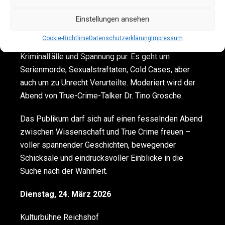
Das Publikum erlebt hautnah, wie Tathergänge
nachgestellt, Todesursachen bestimmt und Täter
Einstellungen ansehen
überführt werden. Dieses True-Crime-Special
Cookie-Richtlinie
Datenschutzerklärung
Impressum
verspricht tiefschürfende Einblicke in wahre
Kriminalfälle und Spannung pur. Es geht um
Serienmorde, Sexualstraftaten, Cold Cases, aber
auch um zu Unrecht Verurteilte. Moderiert wird der
Abend von True-Crime-Talker Dr. Tino Grosche.
Das Publikum darf sich auf einen fesselnden Abend
zwischen Wissenschaft und True Crime freuen –
voller spannender Geschichten, bewegender
Schicksale und eindrucksvoller Einblicke in die
Suche nach der Wahrheit.
Dienstag, 24. März 2026
Kulturbühne Reichshof