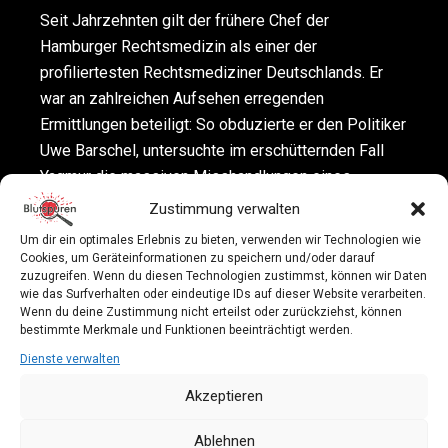
Seit Jahrzehnten gilt der frühere Chef der
Hamburger Rechtsmedizin als einer der
profiliertesten Rechtsmediziner Deutschlands. Er
war an zahlreichen Aufsehen erregenden
Ermittlungen beteiligt: So obduzierte er den Politiker
Uwe Barschel, untersuchte im erschütternden Fall
Yagmur die massiven Misshandlungen eines
dreijährigen Mädchens und wirkte an der
Zustimmung verwalten
Wiederaufnahme des sogenannten „Badewannen-
Um dir ein optimales Erlebnis zu bieten, verwenden wir Technologien wie
Falls“ um Manfred Genditzki mit, der schließlich nach
Cookies, um Geräteinformationen zu speichern und/oder darauf
zuzugreifen. Wenn du diesen Technologien zustimmst, können wir Daten
über 13 Jahren unschuldig verbüßter Haft
wie das Surfverhalten oder eindeutige IDs auf dieser Website verarbeiten.
freigesprochen wurde. Darüber hinaus war er
Wenn du deine Zustimmung nicht erteilst oder zurückziehst, können
bestimmte Merkmale und Funktionen beeinträchtigt werden.
Gutachter im Kachelmann-Prozess, untersuchte den
Leichnam des Reemtsma-Entführers, war im
Dienste verwalten
Kosovo, in Ägypten und in Syrien tätig. Püschel
Akzeptieren
berichtet von außergewöhnlichen Fällen.
Ablehnen