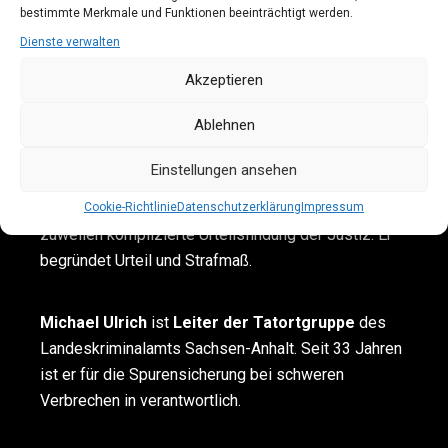
bestimmte Merkmale und Funktionen beeinträchtigt werden.
Prof. Dr.
Rüdiger Lessig
ist Facharzt für
Rechtsmedizin sowie forensischer Zahnarzt und
Dienste verwalten
seit mehr als 10 Jahren
Direktor des Institutes für
Akzeptieren
Rechtsmedizin in Halle.
Ablehnen
Strafrichter Stefan Caspari
ist Vorsitzender
Einstellungen ansehen
Richter am Landgericht und urteilt über Mörder,
Vergewaltiger und Betrüger. Er gibt Einblick in die
Cookie-Richtlinie
Datenschutzerklärung
Impressum
zuweilen komplizierte Urteilsfindung der Justiz. Er
begründet Urteil und Strafmaß.
Michael Ulrich
ist
Leiter der Tatortgruppe
des
Landeskriminalamts Sachsen-Anhalt. Seit 33 Jahren
ist er für die Spurensicherung bei schweren
Verbrechen in verantwortlich.