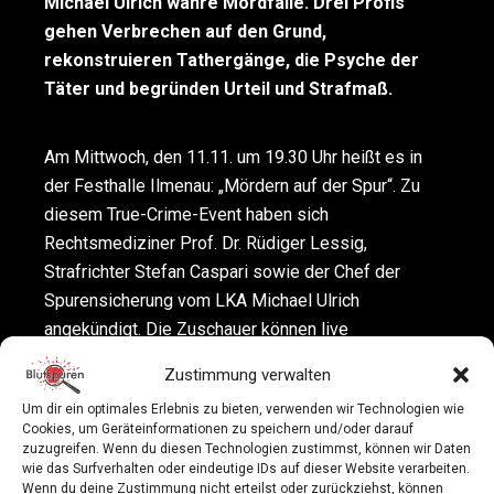
Michael Ulrich wahre Mordfälle. Drei Profis
gehen Verbrechen auf den Grund,
rekonstruieren Tathergänge, die Psyche der
Täter und begründen Urteil und Strafmaß.
Am Mittwoch, den 11.11. um 19.30 Uhr heißt es in
der Festhalle Ilmenau: „Mördern auf der Spur“. Zu
diesem True-Crime-Event haben sich
Rechtsmediziner Prof. Dr. Rüdiger Lessig,
Strafrichter Stefan Caspari sowie der Chef der
Spurensicherung vom LKA Michael Ulrich
angekündigt. Die Zuschauer können live
mitverfolgen, wie die Profis spektakuläre Mordfälle
Zustimmung verwalten
sezieren. Sie rekonstruieren Tathergänge wie das
Um dir ein optimales Erlebnis zu bieten, verwenden wir Technologien wie
Attentat in Halle, ergründen die Psyche der Täter,
Cookies, um Geräteinformationen zu speichern und/oder darauf
begründen Strafmaß und Urteil vor Gericht.
zuzugreifen. Wenn du diesen Technologien zustimmst, können wir Daten
wie das Surfverhalten oder eindeutige IDs auf dieser Website verarbeiten.
Wenn du deine Zustimmung nicht erteilst oder zurückziehst, können