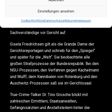
genauen Ursache für den Tod eines Opfers auf den
Ablehnen
Grund geht, Aussagen von Tatverdächtigen auf ihren
Einstellungen ansehen
Wahrheitsgehalt hin prüft oder Knochenfunde
auswertet. An Tatorten sichern er und seine Kollegen
Cookie-Richtlinie
Datenschutzerklärung
Impressum
Spuren, interpretieren diese und treten später als
Sachverständige vor Gericht auf.
Gisela Friedrichsen gilt als die Grande Dame der
Gerichtsreportagen und schrieb für den „Spiegel“
und später für die „Welt“. Sie beobachtete alle
großen Strafprozesse der Bundesrepublik. Bei den
NSU-Prozessen, den Verfahren gegen Kachelmann
und Wulff, dem Kannibalen von Rotenburg und den
Auschwitz-Prozessen saß sie im Gerichtssaal.
True-Crime-Talker Dr. Tino Grosche blickt mit
zahlreichen Ermittlern, Staatsanwälten,
Gefängnisärzten und Anstaltsleitern hinter die