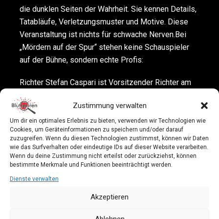
die dunklen Seiten der Wahrheit. Sie kennen Details,
Tatabläufe, Verletzungsmuster und Motive. Diese
Veranstaltung ist nichts für schwache Nerven.Bei
„Mördern auf der Spur“ stehen keine Schauspieler
auf der Bühne, sondern echte Profis:
Richter Stefan Caspari ist Vorsitzender Richter am
Landgericht und urteilt über Mörder, Totschläger,
Zustimmung verwalten
Vergewaltiger und brutale Verbrecher. Er gibt
Einblick in die zuweilen komplizierte Urteilsfindung
Um dir ein optimales Erlebnis zu bieten, verwenden wir Technologien wie
Cookies, um Geräteinformationen zu speichern und/oder darauf
der Justiz. Er begründet Urteil und Strafmaß.
zuzugreifen. Wenn du diesen Technologien zustimmst, können wir Daten
wie das Surfverhalten oder eindeutige IDs auf dieser Website verarbeiten.
Aus einem anderen Blickwinkel betrachtet Dr.
Wenn du deine Zustimmung nicht erteilst oder zurückziehst, können
bestimmte Merkmale und Funktionen beeinträchtigt werden.
Norbert Beck, der am Institut für Rechtsmedizin in
Dienste verwalten
Magdeburg arbeitet, die Fälle. Er bezeichnet sich
selbst als „Dolmetscher zwischen Medizin und
Akzeptieren
Justiz“, wenn er mit seinen Untersuchungen der