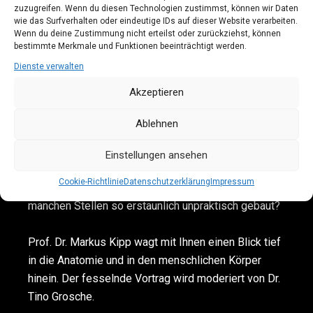
Körpers?
zuzugreifen. Wenn du diesen Technologien zustimmst, können wir Daten
wie das Surfverhalten oder eindeutige IDs auf dieser Website verarbeiten.
Wenn du deine Zustimmung nicht erteilst oder zurückziehst, können
Mit Ihnen blicken wir hinter die Kulissen und stellen
bestimmte Merkmale und Funktionen beeinträchtigt werden.
uns die Fragen:
Dienste verwalten
– Gibt es heute noch Leichenhandel?
Akzeptieren
– Ist ein menschlicher Körper eine Ware?
– Woher kommen die Körper, an denen
Ablehnen
Medizinstudierende lernen?
– Was passiert wirklich hinter den Türen der
Einstellungen ansehen
Anatomie?
Cookie-Richtlinie
Datenschutzerklärung
Impressum
– Und warum ist der menschliche Körper an
manchen Stellen so erstaunlich unpraktisch gebaut?
Prof. Dr. Markus Kipp wagt mit Ihnen einen Blick tief
in die Anatomie und in den menschlichen Körper
hinein. Der fesselnde Vortrag wird moderiert von Dr.
Tino Grosche.