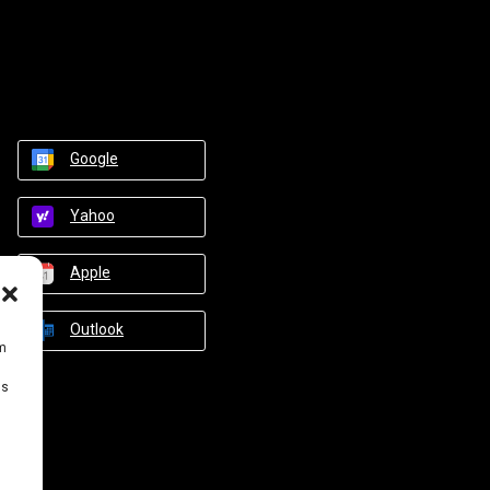
Google
Yahoo
Apple
Outlook
um
Ds