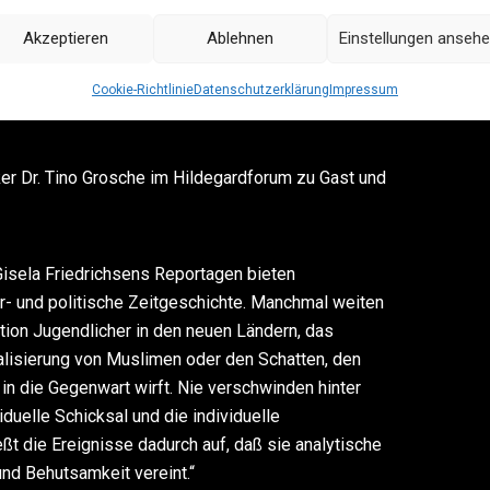
Akzeptieren
Ablehnen
Einstellungen anseh
ublik beobachtet sie. Sie war bei den NSU-
ulff, dem Kannibalen von Rotenburg und den
Cookie-Richtlinie
Datenschutzerklärung
Impressum
ker Dr. Tino Grosche im Hildegardforum zu Gast und
„Gisela Friedrichsens Reportagen bieten
ur- und politische Zeitgeschichte. Manchmal weiten
ation Jugendlicher in den neuen Ländern, das
kalisierung von Muslimen oder den Schatten, den
 in die Gegenwart wirft. Nie verschwinden hinter
duelle Schicksal und die individuelle
eßt die Ereignisse dadurch auf, daß sie analytische
nd Behutsamkeit vereint.“