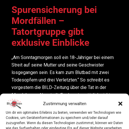
Spurensicherung bei
Mordfällen –
Tatortgruppe gibt
exklusive Einblicke
„Am Sonntagmorgen soll ein 18-Jähriger bei einem
Streit auf seine Mutter und seine Geschwister
losgegangen sein. Es kam zum Blutbad mit zwei
Todesopfern und drei Verletzten.“ So schreibt es
vorgestern die BILD-Zeitung über die Tat in der
Magdeburger Neustadt. Es dauerte natürlich nicht
lange bis ein Team der Spurensicherung den Tatort
Zustimmung verwalten
untersuchte.
Um dir ein optimales Erlebnis zu bieten, verwenden wir Technologien wie
Cookies, um Geräteinformationen zu speichern und/oder darauf
zuzugreifen. Wenn du diesen Technologien zustimmst, können wir Daten
Der oberste Spurenleser ist Michael Ulrich und am 3.
wie das Surfverhalten oder eindeutige IDs auf dieser Website verarbeiten.