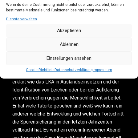
Wenn du deine Zustimmung nicht erteilst oder zurückziehst, können
April 2024 zu Gast beim Live-Podcast in der
bestimmte Merkmale und Funktionen beeinträchtigt werden.
Xampanyeria. Seit 33 Jahre arbeitet er bei der
Dienste verwalten
Spurensicherung, leitet die Tatortgruppe vom LKA
Akzeptieren
und ist damit für die Spurensicherung in Sachsen-
Anhalt verantwortlich.
Ablehnen
Bei der nächsten Live-Aufzeichnung des Blutspuren-
Einstellungen ansehen
Podcasts liefert der Spurenleser exklusive Einblicke
Cookie-Richtlinie
Datenschutzerklärung
Impressum
in die Arbeit der Spurensicherung und Forensik,
erklärt wie das LKA in Auslandseinsetzen und der
Identifikation von Leichen oder bei der Aufklärung
von Verbrechen gegen die Menschlichkeit arbeitet.
Er hat viele Tatorte gesehen und weiß wie kaum ein
anderer welche Entwicklung und welchen Fortschritt
die Spurensicherung in den letzten Jahrzenten
vollbracht hat. Es wird ein erkenntnisreicher Abend
am Tresen der Cava-Bar in Magdeburgs Innenstadt.