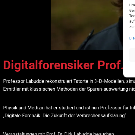
Um 
Ger
Tec
auf
zur
Die
Digitalforensiker Prof. 
Professor Labudde rekonstruiert Tatorte in 3-D-Modellen, simu
Ermittler mit klassischen Methoden der Spuren-auswertung nich
Physik und Medizin hat er studiert und ist nun Professor für I
„Digitale Forensik. Die Zukunft der Verbrechensaufklärung“
Veranstaltungen mit Prof. Dr. Dirk Labudde besuchen