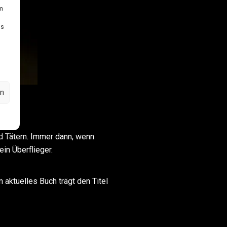
um
Ds
en
nd Tätern. Immer dann, wenn
in Überflieger.
n aktuelles Buch trägt den Titel