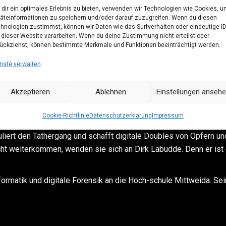
dir ein optimales Erlebnis zu bieten, verwenden wir Technologien wie Cookies, 
äteinformationen zu speichern und/oder darauf zuzugreifen. Wenn du diesen
hnologien zustimmst, können wir Daten wie das Surfverhalten oder eindeutige I
 dieser Website verarbeiten. Wenn du deine Zustimmung nicht erteilst oder
ückziehst, können bestimmte Merkmale und Funktionen beeinträchtigt werden.
nste verwalten
Akzeptieren
Ablehnen
Einstellungen anseh
Dr. Dirk Labudde
Cookie-Richtlinie
Datenschutzerklärung
Impressum
liert den Tathergang und schafft digitale Doubles von Opfern u
t weiterkommen, wenden sie sich an Dirk Labudde. Denn er ist e
nformatik und digitale Forensik an die Hoch-schule Mittweida. Sei